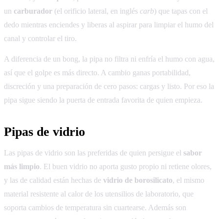
un
carburador
(el orificio lateral, en inglés
carb
) que tapas con el
dedo mientras enciendes y liberas al aspirar para limpiar el humo del
canal y controlar el tiro.
A diferencia de un bong, la pipa no filtra ni enfría el humo con agua,
así que el golpe es más directo. A cambio ganas portabilidad,
discreción y una preparación de cero pasos: cargas y listo. Por eso la
pipa sigue siendo la puerta de entrada favorita de quien empieza.
Pipas de vidrio
Las pipas de vidrio son las preferidas de quien persigue el
sabor
más limpio
. El buen vidrio no aporta gusto propio ni retiene olores,
y las de calidad están hechas de
vidrio de borosilicato
, el mismo
material resistente al calor de los utensilios de laboratorio, que
soporta cambios de temperatura sin cuartearse. Además son