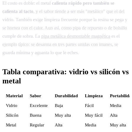
El costo es doble: el metal
calienta rápido pero también se
calienta al tacto
, y el sabor tiende a ser más "metálico" que el del
vidrio. También exige limpieza frecuente porque la resina se pega y
se hornea con el calor. Aun así, como pipa de repuesto o de bolsillo
cumple de sobra. La
pipa metálica desmontable magnética
es el
ejemplo típico: se desarma en tres partes unidas con imanes, se
guarda mínima y aguanta lo que le eches.
Tabla comparativa: vidrio vs silicón vs
metal
Material
Sabor
Durabilidad
Limpieza
Portabilida
Vidrio
Excelente
Baja
Fácil
Media
Silicón
Buena
Muy alta
Muy fácil
Alta
Metal
Regular
Alta
Media
Muy alta