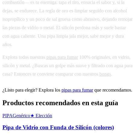
combustión— es tu enemiga: tapa el tiro, ensucia el sabor y, si la
dejas, se endurece. La regla de oro es limpiar seguido con alcohol
isopropílico y un poco de sal gruesa como abrasivo, dejando remojar
las piezas de vidrio o metal. El silicón perdona más y suele bastar
con agua caliente. Una pipa limpia jala mejor, sabe mejor y dura
años.
Explora todas nuestras
pipas para fumar
100% originales, en vidrio,
silicón y metal. ¿Buscas un golpe más suave y filtrado con agua para
casa? Entonces te conviene comparar con nuestros
bongs
.
¿Listo para elegir? Explora los
pipas para fumar
que recomendamos.
Productos recomendados en esta guía
PIPA
Genérico
★
Elección
Pipa de Vidrio con Funda de Silicón (colores)