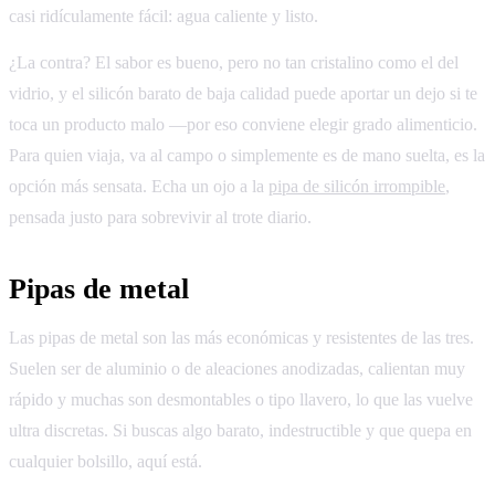
casi ridículamente fácil: agua caliente y listo.
¿La contra? El sabor es bueno, pero no tan cristalino como el del
vidrio, y el silicón barato de baja calidad puede aportar un dejo si te
toca un producto malo —por eso conviene elegir grado alimenticio.
Para quien viaja, va al campo o simplemente es de mano suelta, es la
opción más sensata. Echa un ojo a la
pipa de silicón irrompible
,
pensada justo para sobrevivir al trote diario.
Pipas de metal
Las pipas de metal son las más económicas y resistentes de las tres.
Suelen ser de aluminio o de aleaciones anodizadas, calientan muy
rápido y muchas son desmontables o tipo llavero, lo que las vuelve
ultra discretas. Si buscas algo barato, indestructible y que quepa en
cualquier bolsillo, aquí está.