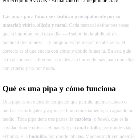
Por el equipo SMOUK · Actualizado el
12 de julio de 2026
Las pipas para fumar se clasifican principalmente por su
material: vidrio, silicón y metal.
Cada material define tres cosas
que sí importan en el día a día —el sabor, la durabilidad y la
facilidad de limpieza— y ninguno es "el mejor" en abstracto: el
correcto es el que encaja con cómo y dónde fumas tú. En esta guía
te explicamos las diferencias reales, sin humo de más, para que elijas
con criterio y no por moda.
Qué es una pipa y cómo funciona
Una pipa es un utensilio compacto que permite quemar tabaco o
hierbas secas legales y aspirar el humo directamente, sin agua de por
medio. Toda pipa tiene tres partes: la
cazoleta
(o
bowl
), que es la
cavidad donde colocas el material; el
canal o tallo
, por donde viaja
el humo; y la
boquilla
, por donde inhalas. Muchas incluyen además