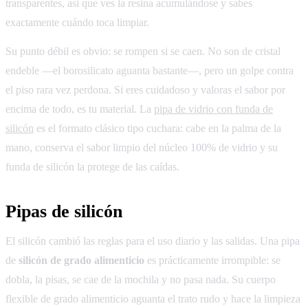
transparentes, así que ves la resina acumulándose y sabes
exactamente cuándo toca limpiar.
Su punto débil es obvio: se rompen si se caen. No son de cristal
endeble —el borosilicato aguanta bastante—, pero un golpe contra
el piso rara vez perdona. Si eres cuidadoso y valoras el sabor por
encima de todo, es tu material. La
pipa de vidrio con funda de
silicón
es el formato clásico tipo cuchara: cabe en la palma de la
mano, conserva el sabor limpio del núcleo 100% de vidrio y su
funda de silicón la protege de las caídas.
Pipas de silicón
El silicón cambió las reglas para el uso diario y las salidas. Una pipa
de
silicón de grado alimenticio
es prácticamente irrompible: se
dobla, la pisas, se cae de la mochila y no pasa nada. Su cuerpo
flexible de grado alimenticio aguanta el trato rudo y hace la limpieza