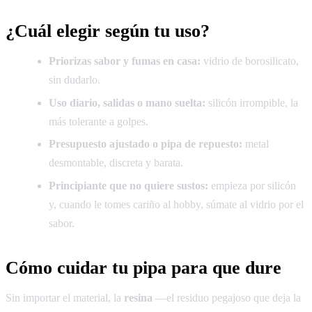
¿Cuál elegir según tu uso?
Priorizas sabor y fumas en casa:
vidrio de borosilicato,
sin dudarlo.
Uso diario, salidas o mano suelta:
silicón irrompible, la
más tolerante a golpes.
Presupuesto ajustado o pipa de repuesto:
metal
desmontable, discreta y barata.
Principiante que no quiere sustos:
empieza por silicón
y, cuando le tomes cariño al hobby, súmate al vidrio por el
sabor.
Cómo cuidar tu pipa para que dure
Sin importar el material, la
resina
—el residuo pegajoso que deja la