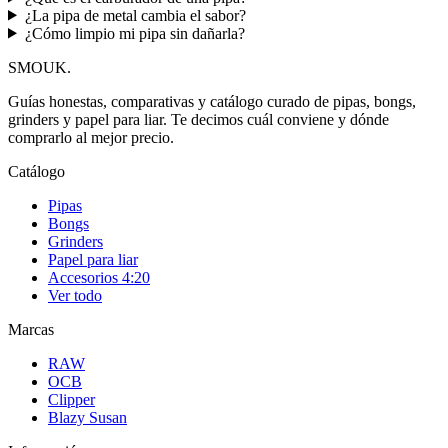
¿La pipa de metal cambia el sabor?
¿Cómo limpio mi pipa sin dañarla?
SMOUK
.
Guías honestas, comparativas y catálogo curado de pipas, bongs,
grinders y papel para liar. Te decimos cuál conviene y dónde
comprarlo al mejor precio.
Catálogo
Pipas
Bongs
Grinders
Papel para liar
Accesorios 4:20
Ver todo
Marcas
RAW
OCB
Clipper
Blazy Susan