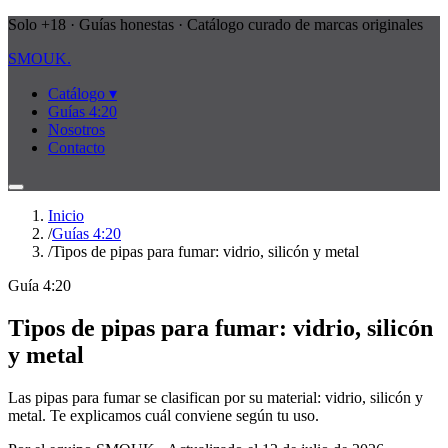
Solo +18 · Guías honestas · Catálogo curado de marcas originales
SMOUK
.
Catálogo ▾
Guías 4:20
Nosotros
Contacto
Inicio
/
Guías 4:20
/
Tipos de pipas para fumar: vidrio, silicón y metal
Guía 4:20
Tipos de pipas para fumar: vidrio, silicón
y metal
Las pipas para fumar se clasifican por su material: vidrio, silicón y
metal. Te explicamos cuál conviene según tu uso.