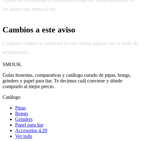
Oposición escribiendo a
contacto@smouk.mx
. Responderemos en
los plazos que marca la ley.
Cambios a este aviso
Cualquier cambio se publicará en esta misma página con su fecha de
actualización.
SMOUK
.
Guías honestas, comparativas y catálogo curado de pipas, bongs,
grinders y papel para liar. Te decimos cuál conviene y dónde
comprarlo al mejor precio.
Catálogo
Pipas
Bongs
Grinders
Papel para liar
Accesorios 4:20
Ver todo