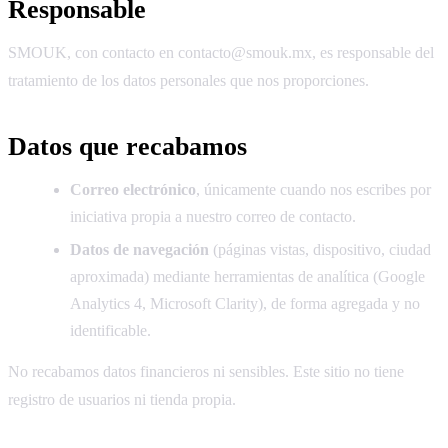
Responsable
SMOUK, con contacto en
contacto@smouk.mx
, es responsable del
tratamiento de los datos personales que nos proporciones.
Datos que recabamos
Correo electrónico
, únicamente cuando nos escribes por
iniciativa propia a nuestro correo de contacto.
Datos de navegación
(páginas vistas, dispositivo, ciudad
aproximada) mediante herramientas de analítica (Google
Analytics 4, Microsoft Clarity), de forma agregada y no
identificable.
No recabamos datos financieros ni sensibles. Este sitio no tiene
registro de usuarios ni tienda propia.