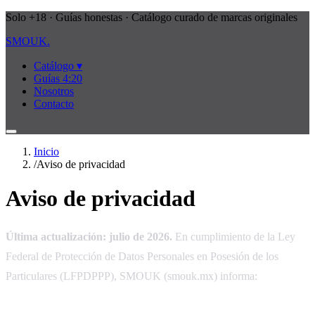
Solo +18 · Guías honestas · Catálogo curado de marcas originales
SMOUK
.
Catálogo ▾
Guías 4:20
Nosotros
Contacto
Inicio
/
Aviso de privacidad
Aviso de privacidad
Última actualización: julio de 2026.
En cumplimiento de la Ley
Federal de Protección de Datos Personales en Posesión de los
Particulares (LFPDPPP), SMOUK (smouk.mx) informa: